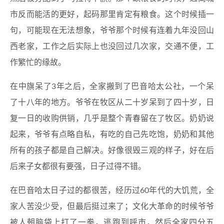
市反而能活的更好，起码那里肯定有粮食。这个时候插一
句，可能现在无法想象，爷爷那个时候有连着九年没回山
西老家，工作之后实际上也没回过几次家，交通不便，工
作繁忙的缘故。
在中旗呆了3年之后，全家搬到了巴音哈太公社，一个呆
了十八年的地方。爷爷在牧区从二十岁呆到了四十岁，日
复一日的收购供销，几乎是整个青春留在了牧区。奶奶说
起来，爷爷有点略自私，有吃的自己先吃饱，奶奶和其他
所有的孩子都是自己解决。好像很毁三观的样子，好在后
后来子女都很有要强，日子过得不错。
在巴音哈太日子过的都很苦，经历过60年代的大饥荒，全
家人苦没少受，但最后挺过来了；文化大革命的时候爷爷
被人朝脑袋上打了一拳，逃跑到呼市，然后全家四分五