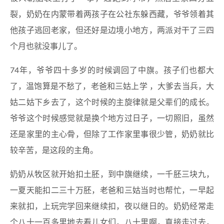
裂，奶奶在内蒙带着两孩子在公社东躲西藏，爷爷领着其
他孩子逃回老家，但还好是边境小地方，两派对干了三四
个月也就没事儿了。
74年，爷爷四十多岁的时候调回了中旗。孩子们也都大
了，温饱算是不愁了，老爸和三姑上学 ，大爹去当兵，大
姑二姑下乡去了，这个时候的主旋律就是父辈们的成长。
爷爷这个时候感觉就是换个地方过日子，一切照旧，虽然
还是家里的主心骨，但除了工作家里事很少管，奶奶就比
较辛苦，是这段的主角。
奶奶从牧区就开始扣土胚，到中旗继续，一千胚三块九，
一夏天能扣二三十万胚，老爸和三姑当时也帮忙，一早起
来就扣，上玩完学回来继续扣，夜以继日的。奶奶经常走
个八十一百多里地去看儿女们，八十里啊，直接走过去，