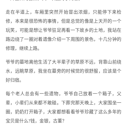
走在半道上，车厢里突然开始冒出浓烟，只能停下来检
修，本来是很恐怖的事情，但是总觉的像是上天开的一个
玩笑，可能是想让爷爷驻足再看一下故乡的土地，我站在
路边绕了一圈对着遗像介绍一下周围的景色，十几分钟的
修理，继续上路。
爷爷的墓地离他生活了大半辈子的草原不远，背靠山前绕
水，远眺草原，我坐在墓旁的时候觉的很舒服，应该是个
好归宿。
每个老人总会有一些遗物，爷爷自己放着一个箱子，父
辈，小辈们从来都不敢碰。下葬完那天晚上，大家围坐一
圈，奶奶打开箱子，大家都想看看爷爷珍藏了这么多年的
宝贝是什么?钱，金银，古董？