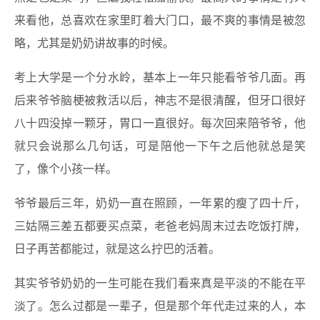
来看他，总喜欢在家里盯着大门口，最不爽的事情是被忽
略，尤其是奶奶讲故事的时候。
考上大学是一个分水岭，基本上一年只能看爷爷几面。再
后来爷爷脑梗被救活以后，神志不是很清醒，但牙口很好
八十四没掉一颗牙，胃口一直很好。每次回来陪爷爷，他
就只会说那么几句话，可是陪他一下午之后他就总是笑
了，像个小孩一样。
爷爷最后三年，奶奶一直在照顾，一年累的瘦了四十斤，
三姑隔三差五都要买点菜，老爸老妈周末过去吃饭打牌，
日子再苦都能过，就是这么拧巴的活着。
其实爷爷奶奶的一生可能在我们看来真是平淡的不能在平
淡了。怎么过都是一辈子，但是那个年代走过来的人，本