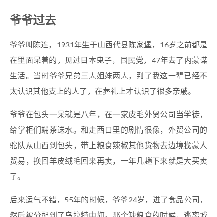
爷爷过去
爷爷叫陈连，1931年生于山西代县陈家堡，16岁之前都是
在里面呆着的，见过日本鬼子，国民党，47年去了内蒙谋
生活。当时爷爷兄弟三人姐妹两人，到了我这一辈已经不
太认识其他支上的人了，在葬礼上才认识了很多亲戚。
爷爷在包头一呆就是八年，在一家皮毛外贸公司当学徒，
给掌柜们端茶送水。和走西口里的剧情很像，外贸公司的
驼队从山西到包头，带上粮食辣椒其他货物去边境找蒙人
贸易，换回羊皮绒毛回来再卖，一年几趟下来就是大买卖
了。
后来运气不错，55年的时候，爷爷24岁，进了食品公司，
然后被分配到了乌拉特中旗。那个缺粮食的时候，逃离城