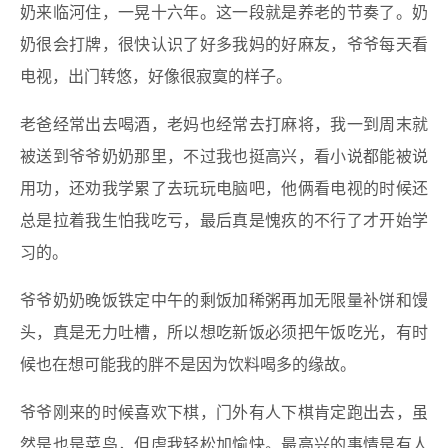
奶来临河住，一晃十六年。这一段就是养老的节奏了。奶
奶很会打牌，很快认识了好多我妈的好麻友，爷爷每天看
电视，出门转悠，好像很寂寞的样子。
老爸经常出去喝酒，老妈也经常去打麻将，我一到周末就
被送到爷爷奶奶那里，不过我也挺高兴，看小说都能被说
用功，还劝我学累了去玩玩电脑吧，他俩看电视的时候还
总是拉着我生怕我吃亏，最后真是愧疚的不行了才开始学
习的。
爷爷奶奶晚饭铁定中午的剩饭加稀粥再加无限量补饼和馒
头，真是无力吐槽，所以想吃新饭必须把午饭吃光，有时
候也在想可能我的胖不是因为饮料喝多的缘故。
爷爷刚来的时候喜欢下棋，门外有人下棋肯定跑出去，虽
然是也是菜鸟，但虐我轻松加愉快。最高兴的事情是有人