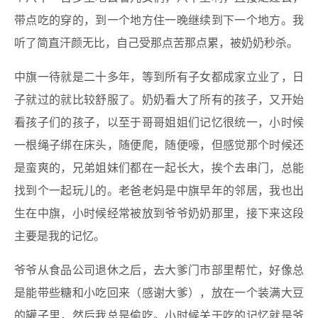
带点吃的穿的，到一个地方住一晚继续到下一个地方。我
听了简直汗颜无比，自己受那点苦那点累，被奶奶秒杀。
中旗一待就是二十多年，等到所有子女都成家立业了，日
子就过的就比较舒服了。奶奶看大了所有的孩子，又开始
看孩子们的孩子，以至于哥哥姐姐们记忆很统一，小时候
一根绳子绑在床头，随便爬，随便嚎，但感觉那个时候还
是蛮爽的，兄弟姐妹们都在一起长大，挨个去串门，总能
找到个一起玩儿的。老爸老妈是中旗早年的邻居，我也出
生在中旗，小时候经常被放到爷爷奶奶那里，接下来这段
主要是我的记忆。
爷爷从食品公司退休之后，去大爹门市部里帮忙，好像总
是能带些糖和小吃回来（感谢大爹），放在一个装满大豆
的罐子里，然后我总是偷吃。小时候关于吃的记忆就是爷