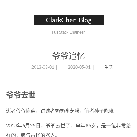
ClarkChen Blog
Full Stack Engineer
爷爷追忆
2013-08-01
2020-05-01
生活
爷爷去世
逝者爷爷陈连，讲述者奶奶李芝粉，笔者孙子陈曦
2013年6月25日，爷爷去世了，享年85岁，是一位非常慈
祥的，脾气古怪的老人。