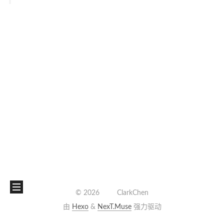
©
2026
ClarkChen
由
Hexo
&
NexT.Muse
强力驱动