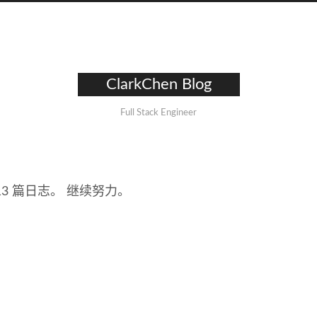
ClarkChen Blog
Full Stack Engineer
 13 篇日志。 继续努力。